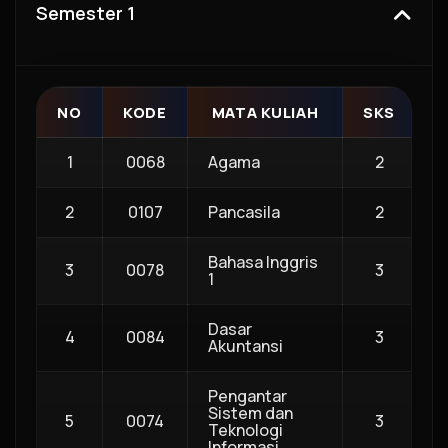
Semester 1
NO
KODE
MATA KULIAH
SKS
K
1
0068
Agama
2
C
2
0107
Pancasila
2
C
Bahasa Inggris
3
0078
3
C
1
Dasar
4
0084
3
C
Akuntansi
Pengantar
Sistem dan
5
0074
3
I
Teknologi
Informasi