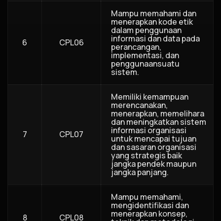
Mampu memahami dan
menerapkan kode etik
dalam penggunaan
informasi dan data pada
6
CPL06
perancangan,
implementasi, dan
penggunaansuatu
sistem.
Memiliki kemampuan
merencanakan,
menerapkan, memelihara
dan meningkatkan sistem
informasi organisasi
7
CPL07
untuk mencapai tujuan
dan sasaran organisasi
yang strategis baik
jangka pendek maupun
jangka panjang.
Mampu memahami,
mengidentifikasi dan
menerapkan konsep,
8
CPL08