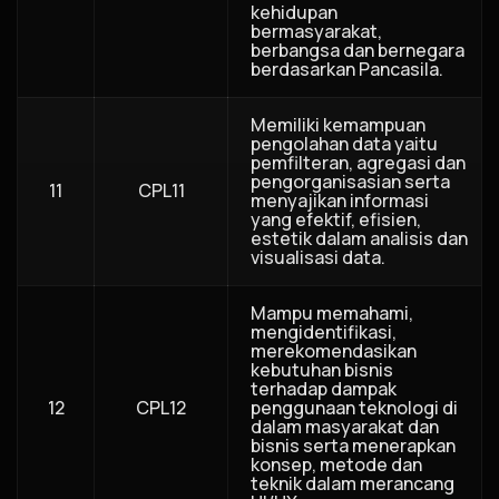
kehidupan
bermasyarakat,
berbangsa dan bernegara
berdasarkan Pancasila.
Memiliki kemampuan
pengolahan data yaitu
pemfilteran, agregasi dan
pengorganisasian serta
11
CPL11
menyajikan informasi
yang efektif, efisien,
estetik dalam analisis dan
visualisasi data.
Mampu memahami,
mengidentifikasi,
merekomendasikan
kebutuhan bisnis
terhadap dampak
12
CPL12
penggunaan teknologi di
dalam masyarakat dan
bisnis serta menerapkan
konsep, metode dan
teknik dalam merancang