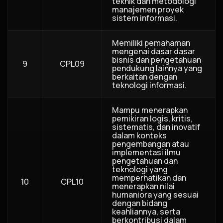
teknik dan metodologi
manajemen proyek
sistem informasi.
Memiliki pemahaman
mengenai dasar dasar
bisnis dan pengetahuan
9
CPL09
pendukung lainnya yang
berkaitan dengan
teknologi informasi.
Mampu menerapkan
pemikiran logis, kritis,
sistematis, dan inovatif
dalam konteks
pengembangan atau
implementasi ilmu
pengetahuan dan
teknologi yang
memperhatikan dan
10
CPL10
menerapkan nilai
humaniora yang sesuai
dengan bidang
keahliannya, serta
berkontribusi dalam