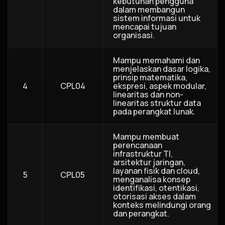
kebutuhan pengguna
dalam membangun
sistem informasi untuk
mencapai tujuan
organisasi.
Mampu memahami dan
menjelaskan dasar logika,
prinsip matematika,
4
CPL04
ekspresi, aspek modular,
linearitas dan non-
linearitas struktur data
pada perangkat lunak.
Mampu membuat
perencanaan
infrastruktur TI,
arsitektur jaringan,
layanan fisik dan cloud,
5
CPL05
menganalisa konsep
identifikasi, otentikasi,
otorisasi akses dalam
konteks melindungi orang
dan perangkat.