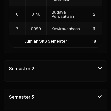
Budaya
6
0140
2
C
Perusahaan
7
0099
Kewirausahaan
3
C
Jumlah SKS Semester 1
18
Semester 2
Semester 3