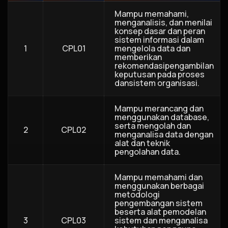
Mampu memahami,
menganalisis, dan menilai
konsep dasar dan peran
sistem informasi dalam
1
CPL01
mengelola data dan
memberikan
rekomendasipengambilan
keputusan pada proses
dansistem organisasi.
Mampu merancang dan
menggunakan database,
serta mengolah dan
2
CPL02
menganalisa data dengan
alat dan teknik
pengolahan data.
Mampu memahami dan
menggunakan berbagai
metodologi
pengembangan sistem
beserta alat pemodelan
3
CPL03
sistem dan menganalisa